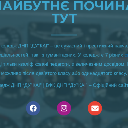
МАЙБУТНЄ ПОЧИН
ТУТ
коледж ДНП “ДУ”КАІ” – це сучасний і престижний навча
еціальностей, так і з гуманітарних. У коледжі є 7 різних
с
 тільки кваліфіковані педагоги, з величезним досвідом.
можливо після дев’ятого класу або одинадцятого класу.
едж ДНП “ДУ”КАІ” | ВФК ДНП “ДУ”КАІ” – Офіційний сайт