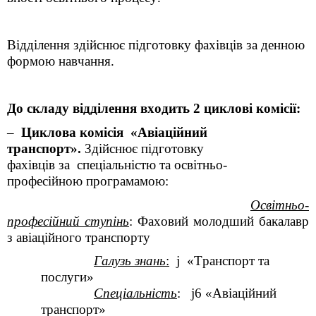
Відділення
здійснює
підготовку
фахівців
за денною
формою
навчання
.
До складу
відділення
входить 2
циклові
комісії
:
–
Циклова
комісія
«
Авіаційний
транспорт»
.
Здійснює підготовку
фахівців
за
спеціальністю
та
освітньо-
професійною
програмамою
:
Освітньо-
професійний
ступінь
:
Фаховий
молодший
бакалавр
з
авіаційного
транспорту
Галузь
знань
:
j
«Транспорт та
послуги»
Спеціальність
:
j
6 «Авіаційний
транспорт»