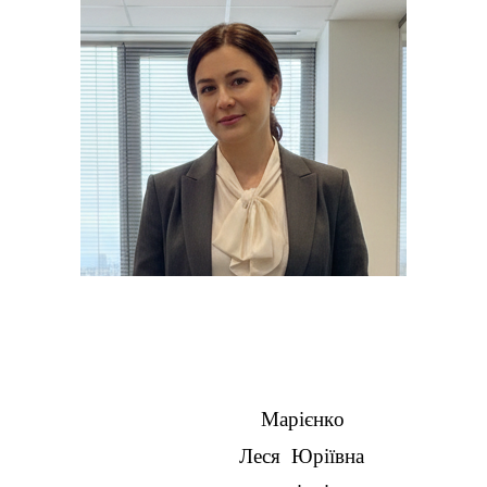
Марієнко
Леся
Юріївна