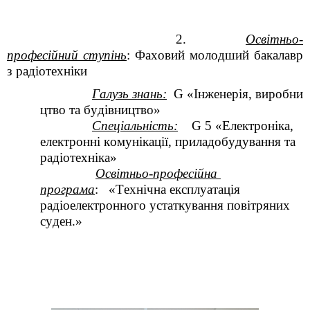
2.
Освітньо-
професійний
ступінь
:
Фаховий
молодший
бакалавр
з
радіотехніки
Галузь
знань
:
G
«
Інженерія
,
виробни
цтво
та
будівництво
»
Спеціальність:
G
5 «Електроніка,
електронні комунікації, приладобудування та
радіотехніка»
Освітньо-професійна
програма
:
«
Технічна експлуатація
радіоелектронного устаткування повітряних
суден.
»
СКЛАД
ВІДІЛЕННЯ