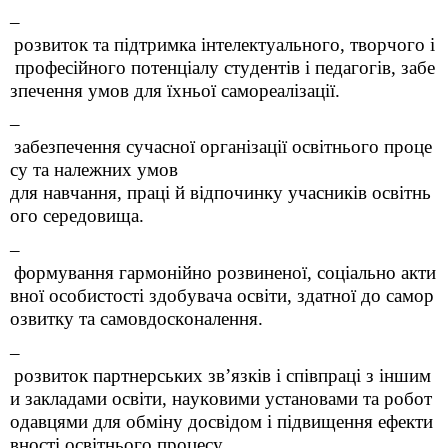
–
розвиток
та
підтримка
інтелектуального
,
творчого
і
професійного
потенціалу
студентів
і
педагогів
,
забе
зпечення
умов для
їхньої
самореалізації
.
–
забезпечення
сучасної
організації
освітнього
проце
су
та
належних
умов
для
навчання
,
праці
й
відпочинку
учасників
освітнь
ого
середовища
.
–
формування
гармонійно
розвиненої
,
соціально
акти
вної
особистості
здобувача
освіти
,
здатної
до
самор
озвитку
та
самовдосконалення
.
–
розвиток
партнерських
зв’язків
і
співпраці
з
іншим
и
закладами
освіти
,
науковими
установами
та
робот
одавцями
для
обміну
досвідом
і
підвищення
ефекти
вності
освітнього
процесу
.