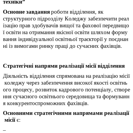
техніки”
Основне
завдання
роботи
відділення
, як
структурного
підрозділу
Коледжу
забезпечити
реал
ізацію
прав
здобувачів
вищої
та
фахової
передвищо
ї
освіти
на
отримання
якісної
освіти
шляхом
форму
вання
індивідуальної
освітньої
траєкторії
у
поєднан
ні
із
вимогами
ринку
праці
до
сучасних
фахівців
.
Стратегічні
напрями
реалізації
місії
відділення
Діяльність
відділення
спрямована
на
реалізацію
місії
коледжу
через
забезпечення
високої
якості
освітнь
ого
процесу
,
розвиток
кадрового
потенціалу
,
створе
ння
сучасного
освітнього
середовища
та
формуванн
я
конкурентоспроможних
фахівців
.
Основними
стратегічними
напрямами
реалізації
місії
є:
–