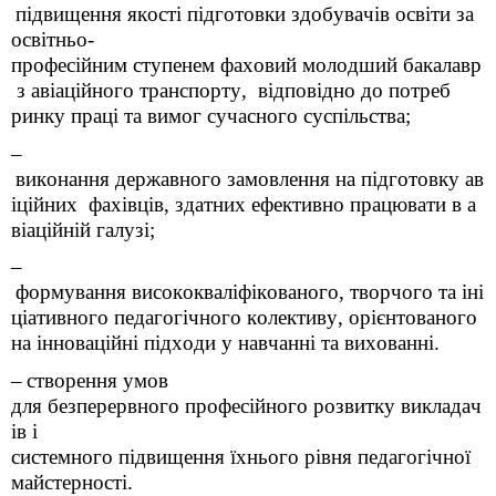
підвищення
якості
підготовки
здобувачів
освіти
за
освітньо-
професійним
ступенем
фаховий
молодший
бакалавр
з
авіаційного
транспорту,
відповідно
до потреб
ринку
праці
та
вимог
сучасного
суспільства
;
–
виконання
державного
замовлення
на
підготовку
ав
іційних
фахівців
,
здатних
ефективно
працювати
в
а
віаційній
галузі
;
–
формування
висококваліфікованого
,
творчого
та
іні
ціативного
педагогічного
колективу
,
орієнтованого
на
інноваційні
підходи
у
навчанні
та
вихованні
.
–
створення
умов
для
безперервного
професійного
розвитку
викладач
ів
і
системного
підвищення
їхнього
рівня
педагогічної
майстерності
.