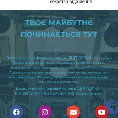
секретар
відділення
ТВОЄ МАЙБУТНЄ
ПОЧИНАЄТЬСЯ ТУТ
“
Васильківський фаховий
к
оледж “ДНП”ДУ”КАІ”
– це сучасний і
престижний навчальний заклад, який навчає студентів як з технічних
спеціальностей, так і з гуманітарних. У коледжі є 7 різних
спеціальностей
.
Працюють у нашому навчальному закладі тільки кваліфіковані педагоги, з
величезним досвідом. Вступити до нашого коледжу можливо після дев’ятого
класу або одинадцятого класу.
“
Васильківський фаховий
к
оледж “ДНП”ДУ”КАІ”
|
ВФК “ДНП”ДУ”КАІ” – Офіційний сайт © 2025. Всі права захищено.