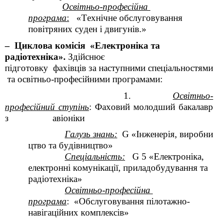
Освітньо-професійна
програма
:
«
Технічне обслуговування
повітряних суден і двигунів.
»
–
Циклова
комісія
«
Електроніка та
радіотехніка
»
.
Здійснює
підготовку
фахівців
за
наступними
спеціальностями
та
освітньо-професійними
програмами
:
1.
Освітньо-
професійний
ступінь
:
Фаховий
молодший
бакалавр
з
авіоніки
Галузь
знань
:
G
«
Інженерія
,
виробни
цтво
та
будівництво
»
Спеціальність:
G
5 «Електроніка,
електронні комунікації, приладобудування та
радіотехніка»
Освітньо-професійна
програма
:
«
Обслуговування
пілотажно
-
навігаційних комплексів
»