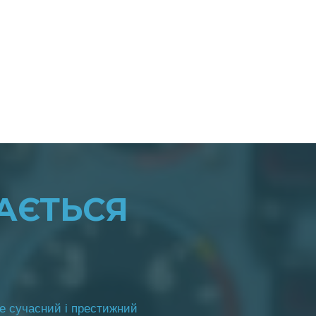
АЄТЬСЯ
е сучасний і престижний