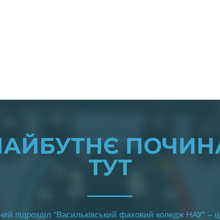
МАЙБУТНЄ ПОЧИН
ТУТ
ий підрозділ “
Васильківський фаховий
к
оледж НАУ” –
ц