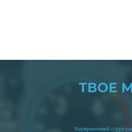
ТВОЕ 
Відокремлений структурн