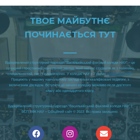
ТВОЕ МАЙБУТНЄ
ПОЧИНАЄТЬСЯ ТУТ
Відокремлений структурний підрозділ “
Васильківський фаховий
к
оледж НАУ” –
це
сучасний і престижний навчальний заклад, який навчає студентів як з технічних
спеціальностей, так і
з гуманітарних
.
У коледжі НАУ
є 7 різних
спеціальностей
.
Працюють у нашому навчальному закладі тільки кваліфіковані педагоги, з
величезним досвідом. Вступити до на
шого
коледжу можливо після дев’ятого
класу або одинадцятого класу.
Відокремлений структурний підрозділ “
Васильківський
фаховий
коледж НАУ” |
ВСП ВФК НАУ – Офіційний сайт © 202
3
. Всі права захищено.