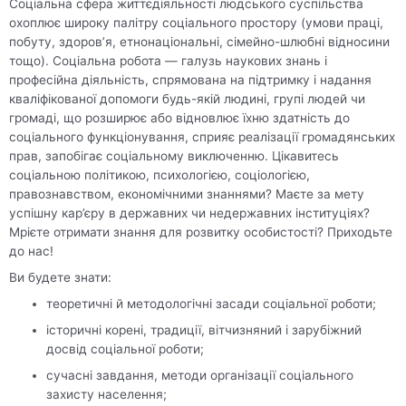
Соціальна сфера життєдіяльності людського суспільства
охоплює широку палітру соціального простору (умови праці,
побуту, здоров’я, етнонаціональні, сімейно-шлюбні відносини
тощо). Соціальна робота — галузь наукових знань і
професійна діяльність, спрямована на підтримку і надання
кваліфікованої допомоги будь-якій людині, групі людей чи
громаді, що розширює або відновлює їхню здатність до
соціального функціонування, сприяє реалізації громадянських
прав, запобігає соціальному виключенню. Цікавитесь
соціальною політикою, психологією, соціологією,
правознавством, економічними знаннями? Маєте за мету
успішну кар’єру в державних чи недержавних інституціях?
Мрієте отримати знання для розвитку особистості? Приходьте
до нас!
Ви будете знати:
теоретичні й методологічні засади соціальної роботи;
історичні корені, традиції, вітчизняний і зарубіжний
досвід соціальної роботи;
сучасні завдання, методи організації соціального
захисту населення;