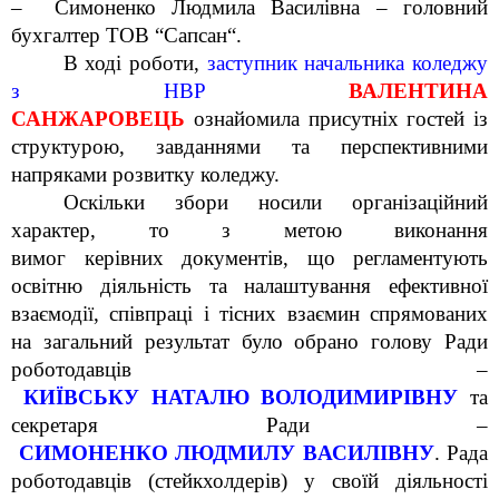
– Симоненко Людмила Василівна – головний
бухгалтер ТОВ
“
Сапсан
“
.
В ході
роботи
,
заступ
ник начальника коледжу
з НВР
ВАЛЕНТИНА
САНЖАРОВЕЦЬ
ознайомила присутніх гостей із
структурою
,
завданнями
та перспективними
напряками розвитку коледжу.
Оскільки збори носили організаційний
характер, то з метою виконання
вимог
керівних
документів, що регламентують
освітню діяльність та на
лаштування ефективної
взаємодії,
співпраці і тісних взаємин спрямованих
на загальний результат було обрано голову Ради
роботодавців –
КИ
ЇВСЬКУ
Н
АТАЛЮ
ВОЛОД
ИМИРІВНУ
та
секретаря Ради –
С
ИМОНЕНКО
Л
ЮДМИЛУ
В
АСИЛІВНУ
. Рада
роботодавців (стейкхолдерів) у своїй діяльності