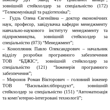
зовнішній стейкхолдер за спеціальністю (172)
“
Т
елекомунікаці
ї
та радіотехніка”;
– Гудзь Олена Євгеніївна – доктор економічних
наук, професор, завідувачка кафедри менеджменту
навчально-наукового інституту менеджменту та
підприємництва, зовнішній стейкхолдер за
спеціальністю (073) “Менеджмент”;
– Конопляник Павло Олександрович – начальник
відділу розробки програмного забезпечення
ТОВ
“
БДЖІС
“
, зовнішній стейкхолдер за
спеціальністю (121) “Інженерія програмного
забезпечення”;
– Миронов Роман Вікторович – головний інженер
ТОВ
“
Васильківхлібпродукт
“
, зовнішній
стейкхолдер за спеціальністю (151) “Автоматизація
та комп’ютерно-інтегровані технології”;