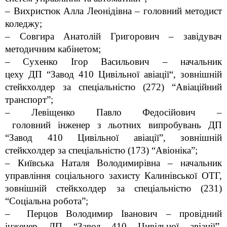
– Вихристюк Алла
Леонідівна
– головний методист
коледжу;
– Совгира Анатолій Григорович – завідувач
методичним кабінетом;
– Сухенко Ігор Васильович – начальник
цеху
ДП
“
З
авод 410 Цивільної авіації
“
, зовнішній
стейкхолдер за спеціальністю (272) “Авіаційний
транспорт”;
– Левіщенко Павло Федосійович –
головний
інженер з льотних випробувань ДП
“Завод 410 Цивільної авіації”, зовнішній
стейкхолдер за спеціальністю (173) “Авіоніка”;
– Київська Наталя Володимирівна – начальник
управління соціального захисту Калинівської ОТГ,
зовнішній стейкхолдер за спеціальністю (231)
“Соціальна робота”;
– Перцов Володимир Іванович – провідний
інженер ДП “Завод 410 Цивільної авіації”,