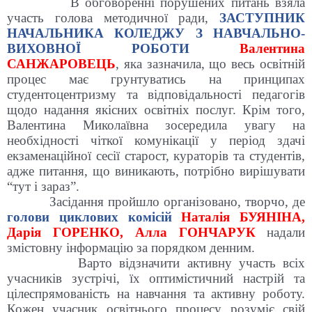
В обговоренні порушених питань взяла
участь голова методичної ради,
ЗАСТУПНИК
НАЧАЛЬНИКА КОЛЕДЖУ З НАВЧАЛЬНО-
ВИХОВНОЇ РОБОТИ
Валентина
САНЖАРОВЕЦЬ
, яка зазначила, що весь освітній
процес має грунтуватись на принципах
студентоцентризму та відповідальності педагогів
щодо надання якісних освітніх послуг. Крім того,
Валентина Миколаївна зосередила увагу на
необхідності чіткої комунікації у період здачі
екзаменаційної сесії старост, кураторів та студентів,
адже питання, що виникають, потрібно вирішувати
“тут і зараз”.
Засідання пройшло організовано, творчо, де
голови циклових комісій
Наталія БУЯНІНА,
Дарія ГОРЕНКО, Алла ГОНЧАРУК
надали
змістовну інформацію за порядком денним.
Варто відзначити активну участь всіх
учасників зустрічі, їх оптимістичний настрій та
цілеспрямованість на навчання та активну роботу.
Кожен учасник освітнього процесу розуміє свій