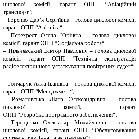
циклової комісії, гарант ОПП
“
Авіаційний
транспорт
“
;
– Горенко Дар’я Сергіївна – голова циклової комісії,
гарант ОПП
“
Авіоніка
“
;
– Перехрест Олена Юріївна – голова циклової
комісії, гарант ОПП
“
Соціальна робота
“
;
– Пільчевський Віктор Павлович – голова циклової
комісії, гарант ОПП
“
Технічна експлуатація
радіоелектронного устаткування повітряних суден
“
;
–
Гончарук Алла Іванівна
– голова циклової комісії,
гарант ОПП
“
Менеджмент
“
;
– Романовська Ліана Олександрівна – голова
циклової комісії, гарант
ОПП
“Розробка
програмного забезпечення
“
;
– Терещенко Олександр Михайлович – голова
циклової комісії, гарант ОПП
“
Обслуговування
систем управління та автоматики
“
;