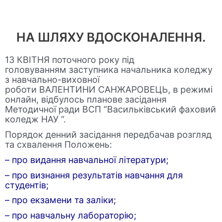
НА ШЛЯХУ ВДОСКОНАЛЕННЯ.
13
КВІТНЯ
поточного року під
головуванням
заступника начальника коледжу
з навчально-виховної
роботи
В
АЛЕНТИНИ
С
АНЖАРОВЕЦЬ
, в режимі
онлайн, відбулось планове засідання
Методичної ради В
СП
“Васильківський фаховий
коледж НАУ “.
Порядок денний засідання передбачав розгляд
та схвалення Положень:
– про видання навчальної літератури;
– про визнання результатів навчання для
студентів;
– про екзамени та заліки;
– про навчальну лабораторію;